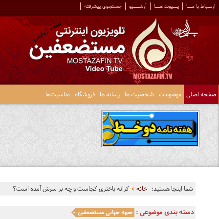
ارتــباط با مـــا
پـــیوند هـــا
آرشــــیو
جستجوی پیشرفته
صفحه اصلی
موضوعات
شخصیت ها
رسانه ها
فروشگاه
مناسبت‌ها
شما اینجا هستید:
خانه
کرانه باختری کجاست و چه بر سرش آمده است؟
دسته بندی موضوعی :
جبهه جهانی مستضعفین