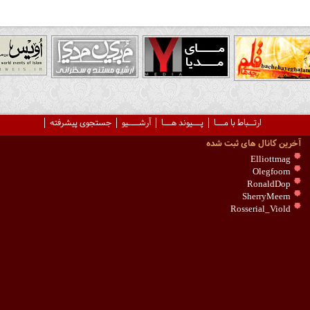
ارتــباط با مـــا
پـــیوند هـــا
آرشــــیو
جستجوی پیشرفته
آخرین کانال های ثبت شده
Elliottmag
Olegfoorn
RonaldDop
SherryMeern
Rosserial_Viold