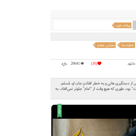
پیغام خون
خطبه منا
مجلس هفتم
دانلود
(36)
20641
از دستگیری هانی و به خطر افتادنِ جان او، مُسلم،
" بود، طوری که هیچ وقت از "امام" جلوتر نمی‌افتاد، به