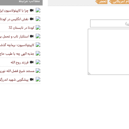
مطالب مرتبط
م آمریکایی
تحجر
چرا با کاپیتولاسیون ایر
نقش انگلیس در کودتای 28 مرد
کودتا در تابستان 32
استکبار تاب و تحمل برا
کاپیتولاسیون؛ برماچه گذش
جذبه الهی چه با طیب حاج 
فرزند روح الله
مستند شیخ فضل الله نوری
پیشگویی شهید اندرزگو د