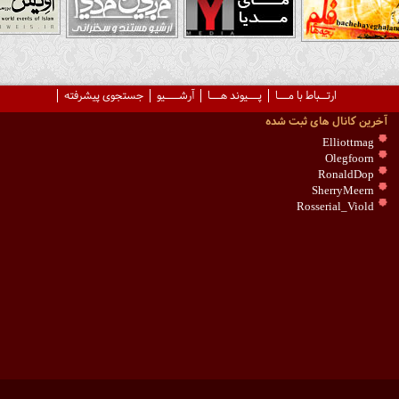
ارتــباط با مـــا
پـــیوند هـــا
آرشــــیو
جستجوی پیشرفته
آخرین کانال های ثبت شده
Elliottmag
Olegfoorn
RonaldDop
SherryMeern
Rosserial_Viold