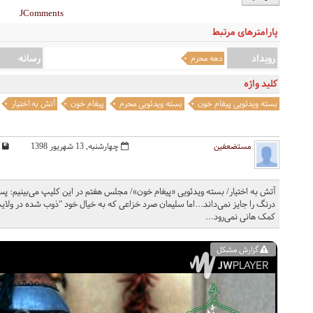
JComments
پارامترهای مرتبط
رویداد
رسانه
دهه محرم
کلید واژه
بسته ویدئویی پیغام خون
بسته ویدئویی محرم
پیغام خون
آتش به اختیار
مستضعفین
چهارشنبه, 13 شهریور 1398
آتش به اختیار/ بسته ویدئویی «پیغام خون»/ مجلس هفتم در این کلیپ می‌بینیم: پس 
درنگ را جایز نمی‌‌داند...اما سلیمان صرد خزاعی که به خیال خود "ذوب شده در ولایت
کمک هانی نمی‌رود...
گزارش مشکل