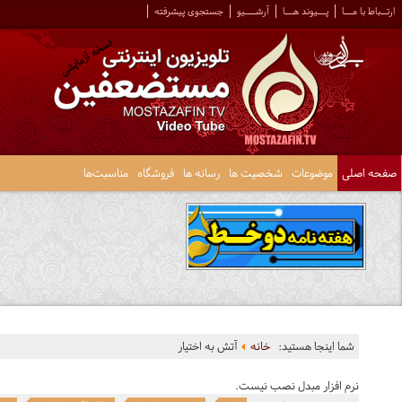
ارتــباط با مـــا
پـــیوند هـــا
آرشــــیو
جستجوی پیشرفته
صفحه اصلی
موضوعات
شخصیت ها
رسانه ها
فروشگاه
مناسبت‌ها
شما اینجا هستید:
خانه
آتش به اختیار
نرم افزار مبدل نصب نیست.