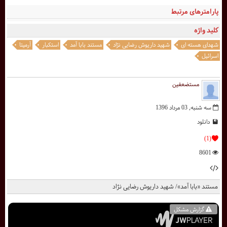
پارامترهای مرتبط
کلید واژه
شهدای هسته ای
شهید داریوش رضایی نژاد
مستند بابا آمد
استکبار
آرمیتا
اسرائیل
مستضعفین
سه شنبه, 03 مرداد 1396
دانلود
(1)
8601
مستند «بابا آمد»/ شهید داریوش رضایی نژاد
گزارش مشکل