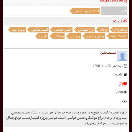
پارامترهای مرتبط
فرد
استاد حسن عباسی
کلید واژه
پسابرجام
برجام
براج موشکی
حسن عباسی
استاد عباسی
پروژه امید
ارنست بولخ
چماق و هویج
روحانی
موشکی
ظریف
مستضعفین
دوشنبه, 02 مرداد 1396
دانلود
(7)
12990
پروژه امید «ارنست بلوخ» در دوره پسابرجام در حال اجراست!/ استاد حسن عباسی:
پسابرجام,برجام,براج موشکی,حسن عباسی,استاد عباسی,پروژه امید,ارنست بولخ,چماق
و هویج,روحانی,موشکی,ظریف