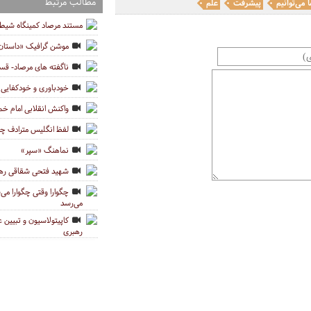
مطالب مرتبط
ا می‌توانیم
پیشرفت
علم
مستند مرصاد کمینگاه شیط
موشن گرافیک «داستان 
ناگفته های مرصاد- ق
خودباوری و خودکفایی د
واکنش انقلابی امام خمی
لفظ انگلیس مترادف 
نماهنگ «سپر»
شهید فتحی شقاقی رهب
می‌رسد
کاپیتولاسیون و تبیین
رهبری