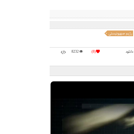
رژیم صهیونیستی
دانلود
(8)
8232