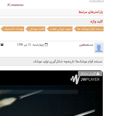
JComments
پارامترهای مرتبط
کلید واژه
مستند قیام موشک ها
شهید تهرانی مقدم
اقتدار موشکی
موشک بالستیک
مستضعفین
چهارشنبه, 21 تیر 1396
مستند قیام موشک‌ها/ تاریخچه شکل‌گیری تولید موشک
گزارش مشکل