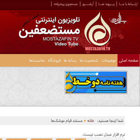
ارتــباط با مـــا
پـــیوند هـــا
آرشــــیو
جستجوی پیشرفته
صفحه اصلی
موضوعات
شخصیت ها
رسانه ها
فروشگاه
مناسبت‌ها
شما اینجا هستید:
خانه
مستند قیام موشک‌ها
نرم افزار مبدل نصب نیست.