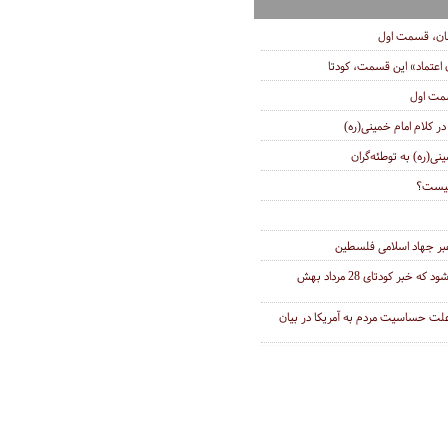
ان، قسمت اول
اعتماد» این قسمت، کودتا
سمت اول
ر کلام امام خمینی‌(ره)
نی(ره) به توطئه‌گران
چیست؟
ر جهاد اسلامی فلسطین
چگوارا وقتی چگوارا می‌شود که خبر کودتای 28 مرداد بهش
 علت حساسیت مردم به آمریکا در بیان