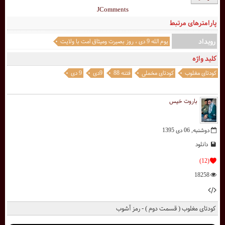
JComments
پارامترهای مرتبط
رویداد
یوم الله 9 دی ، روز بصيرت وميثاق امت با ولايت
کلید واژه
کودتای مغلوب
کودتای مخملی
فتنه 88
9دی
9 دی
باروت خیس
دوشنبه, 06 دی 1395
دانلود
(12)
18258
کودتای مغلوب ( قسمت دوم ) - رمز آشوب