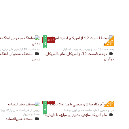
13 دقیقه
به مناسبت 13 آبان و روز ملی مبارزه با استکبار
به مناسبت 13 آبان روز ملی مبارزه با استکبار
دوخط قسمت 12/ از آمریکای امام تا آمریکای
نماهنگ همخوانی آهنگ «
دیگران
زمانی
14 دقیقه
سی و دومین شماره هفته نامه ویدئویی دوخط
روایتی از خیرالنساء مدیر پایگاه بز
ما و آمریکا؛ سازش، بدبینی یا مبارزه تا نابودی؟
صدخرو سبزوار
مستند «خیرالنساء»