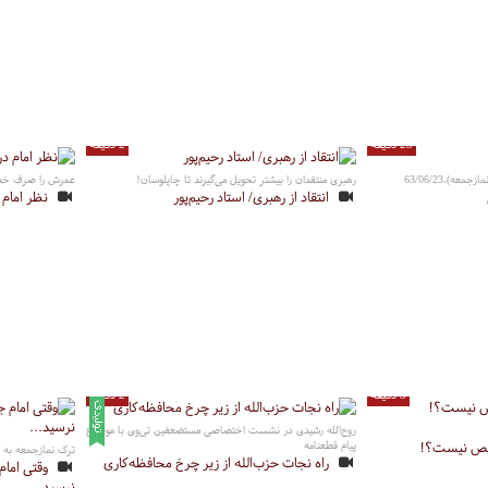
23 دقیقه
2 دقیقه
ه)،63/06/23
رهبری منتقدان را بیشتر تحویل می‌گیرند تا چاپلوسان!
عمرش را صرف خدم
انتقاد از رهبری/ استاد رحیم‌پور
نظر امام 
3 دقیقه
2 دقیقه
روح‌الله رشیدی در نشست اختصاصی مستضعفین تی‌وی با موضوع
خص نیست؟!
پیام قطعنامه
ترک نمازجمعه به د
راه نجات حزب‌الله از زیر چرخ محافظه‌کاری
وقتی امام
نرسید...