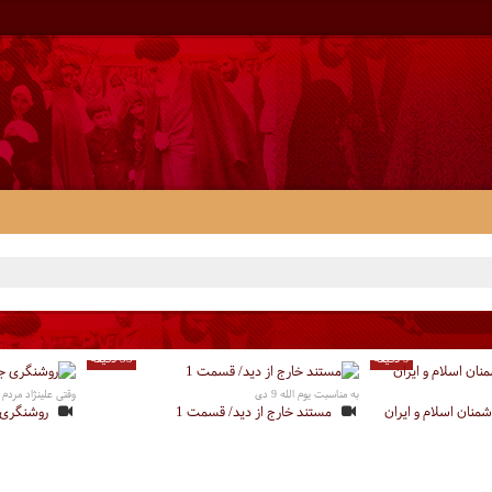
9 دقیقه
33 دقیقه
به مناسبت یوم الله 9 دی
وقتی علینژاد مردم 
شمنان اسلام و ایران
مستند خارج از دید/ قسمت 1
روشنگری جل