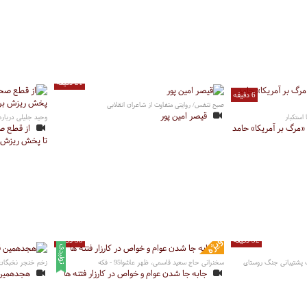
21 دقیقه
6 دقیقه
صبح تنفس/ روایتی متفاوت از شاعران انقلابی
قیصر امین پور
وحید جلیلی دربار
مرگ بر آمریکا» حامد
از قطع ص
تا پخش ریزش ب
32 دقیقه
38 دقیقه
رگ پشتیبانی جنگ روستای
سخنرانی حاج سعید قاسمی، ظهر عاشوا95 - فکه
زخم خنجر نخبگان
جابه جا شدن عوام و خواص در کارزار فتنه ها
هجدهمین 