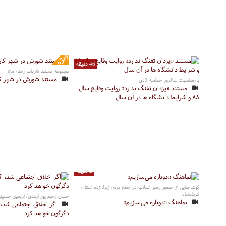
46 دقیقه
مجموعه مستند «ارباب رخنه ها»
مستند شورش در شهر کاری
به مناسبت سالروز حماسه 9دی
مستند «یزدان تفنگ ندارد» روایت وقایع سال
۸۸ و شرایط دانشگاه ها در آن سال
2 دقیقه
گوشه‌هایی از حضور رهبر انقلاب در جمع مردم زلزله‌زده استان
کرمانشاه
حسن رحیم پور ازغدی/ اربعین حسین
نماهنگ «دوباره می‌سازیم»
اگر اخلاق اجتماعی شد، 
دگرگون خواهد کرد