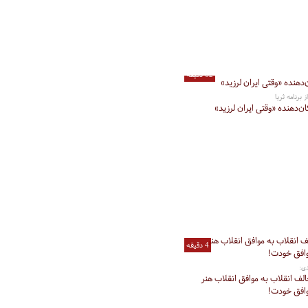
62 دقیقه
برنامه ثریا
ن‌دهنده «وقتی ایران لرزید»
4 دقیقه
دی:
لف انقلاب به موافق انقلاب هنر
وافق خودت!