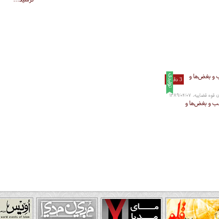
3 دقیقه
اییه، ۱۳۸۹/۰۴/۰۷
ب و بغض‌ها و