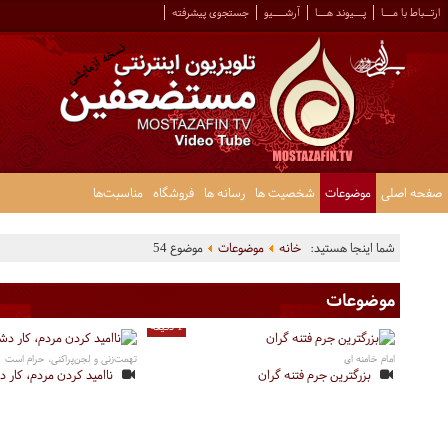
ارتــباط با مـــا
پـــیوند هـــا
آرشــــیو
جستجوی پیشرفته
صفحه اصلی
موضوعات
شخصیت ها
رسانه ها
فروشگاه
مناسبت‌ها
شما اینجا هستید:
خانه
موضوعات
موضوع 54
موضوعات
1 دقیقه
امام خامنه ای
تهمت‌زنی و لجن‌پراکنی، حرام است
بزرگترین جرم فتنه گران
ناامید کردن مردم، کار د