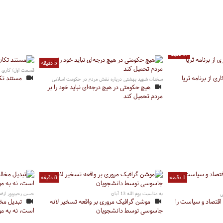
67 دقیقه
5 دقیقه
قسمت اول/ کاری از 
 از برنامه ثریا
مستند تکا
سخنان شهید بهشتی درباره نقش مردم در حکومت اسلامی
هیچ حکومتی در هیچ درجه‌ای نباید خود را بر
مردم تحمیل کند
1 دقیقه
8 دقیقه
ی
به مناسبت یوم الله 13 آبان
حسن رحیم‌پور ازغ
اقتصاد و سیاست را
موشن گرافیک مروری بر واقعه تسخیر لانه
تبدیل مخا
جاسوسی توسط دانشجویان
است، نه به م