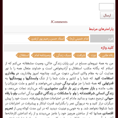
ارسال
JComments
پارامترهای مرتبط
فرد
امام خمینی (ره)
استاد حسن رحیم پور ازغدی
کلید واژه
رفاه طلبی
عزت
شرافت
سبک زندگی
وصیتنامه امام
استقلال
من به همة نیروهای مسلح در این پایان زندگی خاکی، وصیت مشفقانه می‌کنم که از
اسلام که یگانه مکتب استقلال و آزادیخواهی است و خداوند متعال همه را با نور
هدایت آن به مقام والای انسانی دعوت می‌کند، چنانچه امروز وفادارید،
در وفاداری
استقامت کنید
که شما را و کشور و ملت شما را از ننگ
وابستگیها
و
پیوستگیها
به
قدرتهایی که
همة شما را جز
برای بردگی
خویش نمی‌خواهند و کشور و ملت عزیزتان را
عقب مانده و
بازار مصرف
و
زیر بار ننگین ستم‌پذیری
نگه می‌دارند نجات می‌دهد، و
زندگی انسانی شرافتمندانه
را
ولو با مشکلات
بر
زندگانی ننگین
بردگی اجانب
ولو با رفاه
حیوانی
ترجیح دهید؛ و بدانید مادام که در احتیاجات صنایع پیشرفته، دست خود را پیش
دیگران دراز کنید و به دریوزگی عمر را بگذرانید قدرت ابتکار و پیشرفت در اختراعات در
شما شکوفا نخواهد شد. و به خوبی و عینیت دیدید که در این مدت کوتاه پس از
تحریم
اقتصادی
همانها که از ساختن هرچیز خود را عاجز می‌دیدند و از راه انداختن کارخانه‌ها