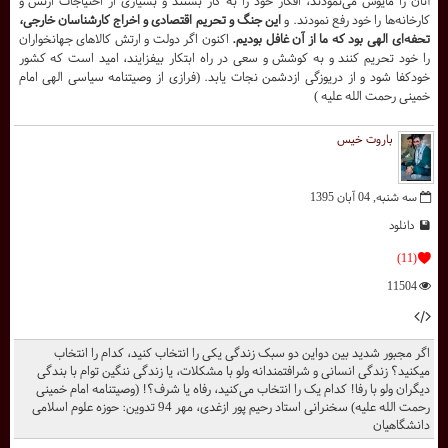
آنان را مأیوس می‌نمودند، افکار خود را به کار بستند و بسیاری از احتیاجات ارتش و
کارخانه‌ها را خود رفع نمودند. و
این جنگ و تحریم اقتصادی و اخراج کارشناسان خارجی،
تحفه‌ای الهی بود که ما از آن غافل بودیم.
اکنون اگر دولت و ارتش کالاهای جهانخواران
را خود تحریم کنند و به کوشش و سعی در راه ابتکار بیفزایند، امید است که کشور
خودکفا شود و از دریوزگی ازدشمن نجات یابد. (فرازی از وصیتنامه سیاسی الهی امام
خمینی رحمت الله علیه )
باروت خیس
سه شنبه, 04 آبان 1395
دانلود
(11)
11504
اگر مجبور شدید بین دواین دو سبک زندگی یکی را انتخاب کنید، کدام را انتخاب
میکنید؟ زندگی انسانی و شرافتمندانه ولو با مشکلات، یا زندگی ننگین توام با بندگی
دیگران ولو با رفا! کدام یک را انتخاب می‌کنید، رفاه یا شرف؟! (وصیتنامه امام خمینی
رحمت الله علیه) سخنرانی استاد رحیم پور ازغدی، مهر 94 تدوین: حوزه علوم اسلامی
دانشگاهیان