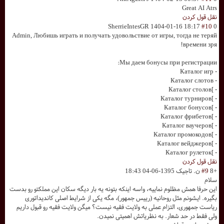
Great AI Atrs
نقل قول کردن
SherrieIntesGR
1404-01-16 18:17
#10
0
Admin, Любишь играть и получать удовольствие от игры, тогда не теряй
времени зря!
Мы даем бонусы при регистрации:
- Каталог игр
- Каталог слотов
- ]Каталог столов
- ]Каталог турниров
- ]Каталог бонусов
- ]Каталог фрибетов
- ]Каталог ваучеров
- ]Каталог промокодов
- ]Каталог вейджеров
- ]Каталог рулеток
نقل قول کردن
+8
#9
ن. تاجیک
1395-06-04 18:43
سلام
این حرفا همش مظلوم نماییه، واسه اینکه بتونه یه بار دیگه سکان این مملکتو رو بدست
بگیره. ایشونم مثل روحانیه (رییس جمهور)، مگه یکی از شرایط اصلی کاندیداتوری
ریاست جمهوری، التزام عملی به ولایت فقیه نیست؟ میگن ولایت فقیه رو قبول داریم
ولی فقط در حد شعار. به نظریاتش اهمیتی نمیدن.