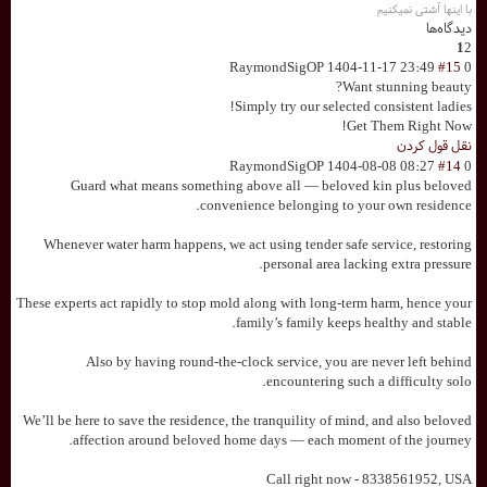
با اینها آشتی نمیکنیم
دیدگاه‌ها
1
2
RaymondSigOP
1404-11-17 23:49
#15
0
Want stunning beauty?
Simply try our selected consistent ladies!
Get Them Right Now!
نقل قول کردن
RaymondSigOP
1404-08-08 08:27
#14
0
Guard what means something above all — beloved kin plus beloved
convenience belonging to your own residence.
Whenever water harm happens, we act using tender safe service, restoring
personal area lacking extra pressure.
These experts act rapidly to stop mold along with long-term harm, hence your
family’s family keeps healthy and stable.
Also by having round-the-clock service, you are never left behind
encountering such a difficulty solo.
We’ll be here to save the residence, the tranquility of mind, and also beloved
affection around beloved home days — each moment of the journey.
Call right now - 8338561952, USA