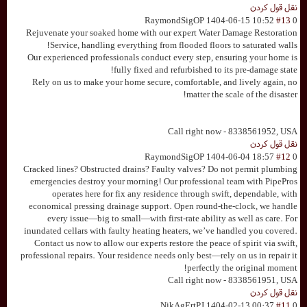
نقل قول کردن
RaymondSigOP
1404-06-15 10:52
#13
0
Rejuvenate your soaked home with our expert Water Damage Restoration
Service, handling everything from flooded floors to saturated walls!
Our experienced professionals conduct every step, ensuring your home is
fully fixed and refurbished to its pre-damage state!
Rely on us to make your home secure, comfortable, and lively again, no
matter the scale of the disaster!
Call right now - 8338561952, USA
نقل قول کردن
RaymondSigOP
1404-06-04 18:57
#12
0
Cracked lines? Obstructed drains? Faulty valves? Do not permit plumbing
emergencies destroy your morning! Our professional team with PipePros
operates here for fix any residence through swift, dependable, with
economical pressing drainage support. Open round-the-clock, we handle
every issue—big to small—with first-rate ability as well as care. For
inundated cellars with faulty heating heaters, we’ve handled you covered.
Contact us now to allow our experts restore the peace of spirit via swift,
professional repairs. Your residence needs only best—rely on us in repair it
perfectly the original moment!
Call right now - 8338561951, USA
نقل قول کردن
NikAgErtPJ
1404-02-13 00:37
#11
0