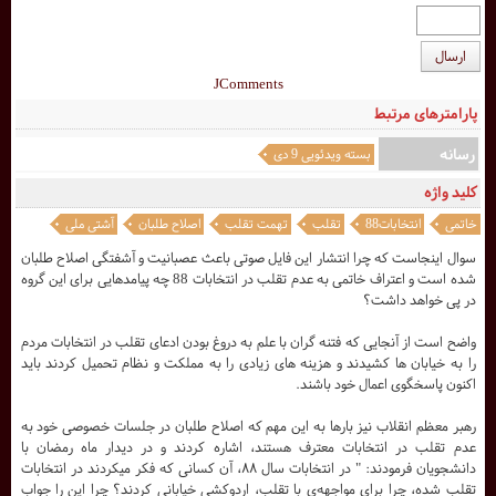
ارسال
JComments
پارامترهای مرتبط
رسانه
بسته ویدئویی 9 دی
کلید واژه
خاتمی
انتخابات88
تقلب
تهمت تقلب
اصلاح طلبان
آشتی ملی
سوال اینجاست که چرا انتشار این فایل صوتی باعث عصبانیت و آشفتگی اصلاح طلبان
شده است و اعتراف خاتمی به عدم تقلب در انتخابات 88 چه پیامدهایی برای این گروه
در پی خواهد داشت؟
واضح است از آنجایی که فتنه گران با علم به دروغ بودن ادعای تقلب در انتخابات مردم
را به خیابان ها کشیدند و هزینه های زیادی را به مملکت و نظام تحمیل کردند باید
اکنون پاسخگوی اعمال خود باشند.
رهبر معظم انقلاب نیز بارها به این مهم که اصلاح طلبان در جلسات خصوصی خود به
عدم تقلب در انتخابات معترف هستند، اشاره کردند و در دیدار ماه رمضان با
دانشجویان فرمودند: " در انتخابات سال ۸۸، آن كسانى كه فكر ميكردند در انتخابات
تقلب شده، چرا براى مواجهه‌ى با تقلب، اردوكشى خيابانى كردند؟ چرا اين را جواب