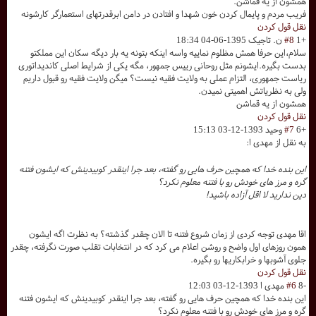
همشون از یه قماشن.
فریب مردم و پایمال کردن خون شهدا و افتادن در دامن ابرقدرتهای استعمارگر کارشونه
نقل قول کردن
+1
#8
ن. تاجیک
1395-06-04 18:34
سلام،این حرفا همش مظلوم نماییه واسه اینکه بتونه یه بار دیگه سکان این مملکتو
بدست بگیره.ایشونم مثل روحانی رییس جمهور، مگه یکی از شرایط اصلی کاندیداتوری
ریاست جمهوری، التزام عملی به ولایت فقیه نیست؟ میگن ولایت فقیه رو قبول داریم
ولی به نظریاتش اهمیتی نمیدن.
همشون از یه قماشن
نقل قول کردن
+6
#7
وحید
1393-12-03 15:13
به نقل از مهدی ا:
این بنده خدا که همچین حرف هایی رو گفته، بعد جرا اینقدر کوبیدینش که ایشون فتنه
گره و مرز های خودش رو با فتنه معلوم نکرد؟
دین ندارید لا اقل آزاده باشید!
اقا مهدی توجه کردی از زمان شروع فتنه تا الان چقدر گذشته؟ به نظرت اگه ایشون
همون روزهای اول واضح و روشن اعلام می کرد که در انتخابات تقلب صورت نگرفته، چقدر
جلوی آشوبها و خرابکاریها رو بگیره.
نقل قول کردن
-8
#6
مهدی ا
1393-12-03 12:03
این بنده خدا که همچین حرف هایی رو گفته، بعد جرا اینقدر کوبیدینش که ایشون فتنه
گره و مرز های خودش رو با فتنه معلوم نکرد؟