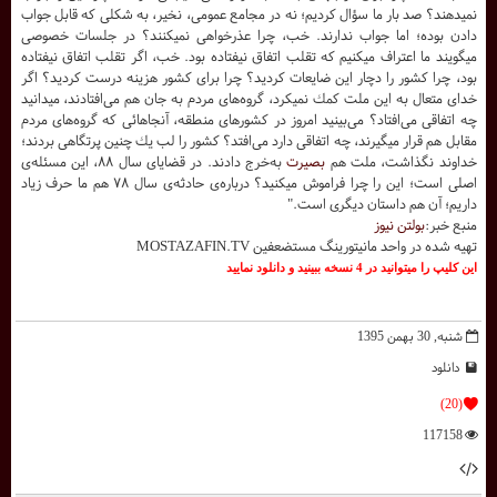
نميدهند؟ صد بار ما سؤال كرديم؛ نه در مجامع عمومى، نخير، به شكلى كه قابل جواب
دادن بوده؛ اما جواب ندارند. خب، چرا عذرخواهى نميكنند؟ در جلسات خصوصى
ميگويند ما اعتراف ميكنيم كه تقلب اتفاق نيفتاده بود. خب، اگر تقلب اتفاق نيفتاده
بود، چرا كشور را دچار اين ضايعات كرديد؟ چرا براى كشور هزينه درست كرديد؟ اگر
خداى متعال به اين ملت كمك نميكرد، گروه‌هاى مردم به جان هم مى‌افتادند، ميدانيد
چه اتفاقى مى‌افتاد؟ مى‌بينيد امروز در كشورهاى منطقه، آنجاهائى كه گروه‌هاى مردم
مقابل هم قرار ميگيرند، چه اتفاقى دارد مى‌افتد؟ كشور را لب يك چنين پرتگاهى بردند؛
خداوند نگذاشت، ملت هم
بصيرت
به‌خرج دادند. در قضاياى سال ۸۸، اين مسئله‌ى
اصلى است؛ اين را چرا فراموش ميكنيد؟ درباره‌ى حادثه‌ى سال ۷۸ هم ما حرف زياد
داريم؛ آن هم داستان ديگرى است."
منبع خبر:
بولتن نیوز
تهيه شده در واحد مانيتورينگ مستضعفين MOSTAZAFIN.TV
اين کليپ را ميتوانيد در 4 نسخه ببينيد و دانلود نماييد
شنبه, 30 بهمن 1395
دانلود
(20)
117158