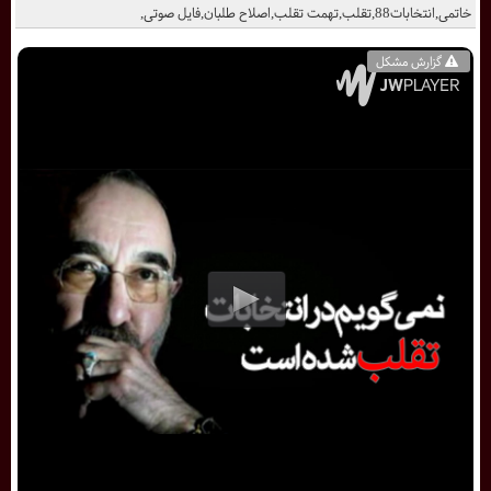
خاتمی,انتخابات88,تقلب,تهمت تقلب,اصلاح طلبان,فایل صوتی,
گزارش مشکل