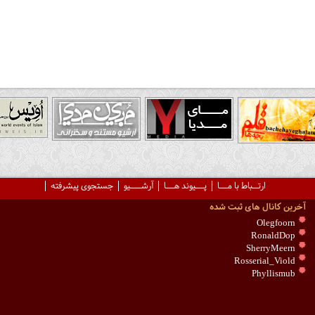
ارتــباط با مـــا
پـــیوند هـــا
آرشــــیو
جستجوی پیشرفته
آخرین کانال های ثبت شده
Olegfoorn
RonaldDop
SherryMeern
Rosserial_Viold
Phyllismub