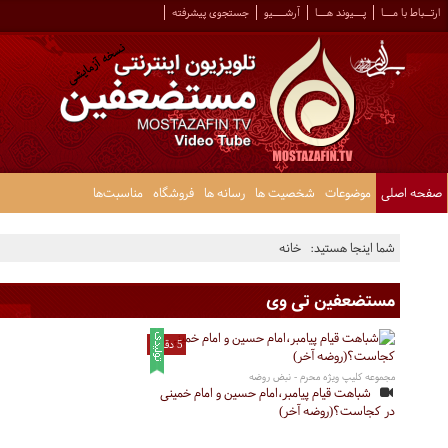
ارتــباط با مـــا
پـــیوند هـــا
آرشــــیو
جستجوی پیشرفته
صفحه اصلی
موضوعات
شخصیت ها
رسانه ها
فروشگاه
مناسبت‌ها
شما اینجا هستید:
خانه
مستضعفین تی وی
5 دقیقه
مجموعه کلیپ ویژه محرم - نبض روضه
شباهت قیام پیامبر،امام حسین و امام خمینی
در کجاست؟(روضه آخر)