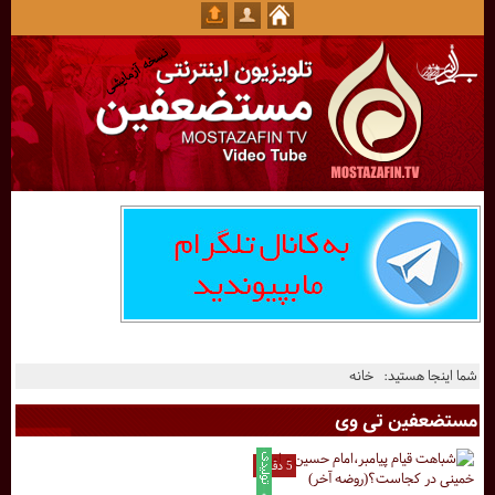
شما اینجا هستید:
خانه
مستضعفین تی وی
5 دقیقه