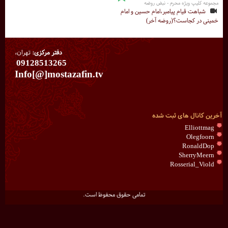
مجموعه کلیپ ویژه محرم - نبض روضه
شباهت قیام پیامبر،امام حسین و امام
خمینی در کجاست؟(روضه آخر)
دفتر مرکزی:
تهران،
09128513265
Info[@]mostazafin.tv
آخرین کانال های ثبت شده
Elliottmag
Olegfoorn
RonaldDop
SherryMeern
Rosserial_Viold
تمامی حقوق محفوظ است.