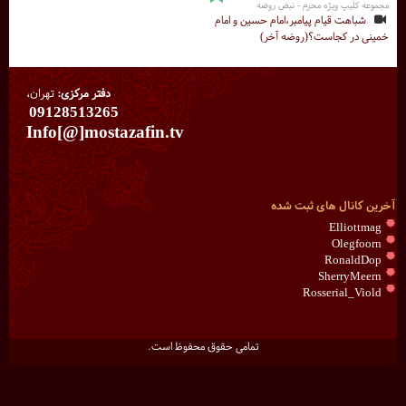
مجموعه کلیپ ویژه محرم - نبض روضه
شباهت قیام پیامبر،امام حسین و امام
خمینی در کجاست؟(روضه آخر)
دفتر مرکزی:
تهران،
09128513265
Info[@]mostazafin.tv
آخرین کانال های ثبت شده
Elliottmag
Olegfoorn
RonaldDop
SherryMeern
Rosserial_Viold
تمامی حقوق محفوظ است.