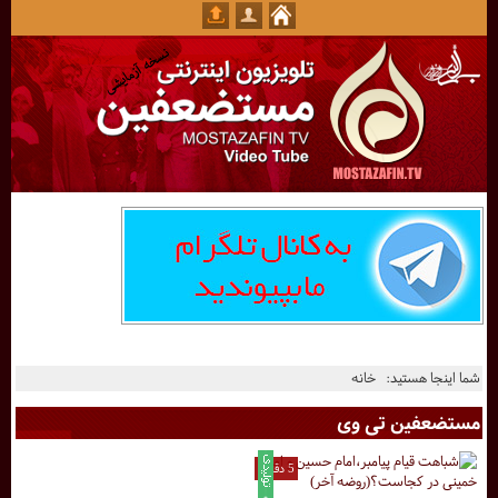
شما اینجا هستید:
خانه
مستضعفین تی وی
5 دقیقه