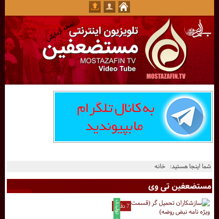
شما اینجا هستید:
خانه
مستضعفین تی وی
7 دقیقه