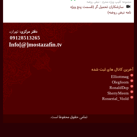
مجموعه کلیپ ویژه محرم - نبض روضه
سازشکاران تحمیل گر (قسمت پنج ویژه
نامه نبض روضه)
دفتر مرکزی:
تهران،
09128513265
Info[@]mostazafin.tv
آخرین کانال های ثبت شده
Elliottmag
Olegfoorn
RonaldDop
SherryMeern
Rosserial_Viold
تمامی حقوق محفوظ است.