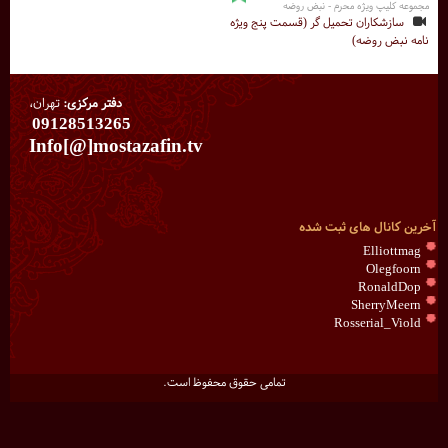
مجموعه کلیپ ویژه محرم - نبض روضه
سازشکاران تحمیل گر (قسمت پنج ویژه
نامه نبض روضه)
دفتر مرکزی:
تهران،
09128513265
Info[@]mostazafin.tv
آخرین کانال های ثبت شده
Elliottmag
Olegfoorn
RonaldDop
SherryMeern
Rosserial_Viold
تمامی حقوق محفوظ است.