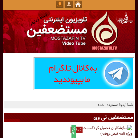
شما اینجا هستید:
خانه
مستضعفین تی وی
7 دقیقه