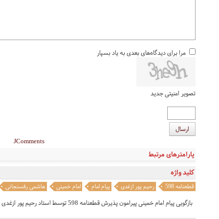
مرا برای دیدگاه‌های بعدی به یاد بسپار
تصویر امنیتی جدید
ارسال
JComments
پارامترهای مرتبط
کلید واژه
قطعنامه 598
رحیم پور ازغدی
پیام امام
امام خمینی
هاشمی رفسنجانی
بازگویی پیام امام خمینی پیرامون پذیرش قطعنامه 598 توسط استاد رحیم پور ازغدی