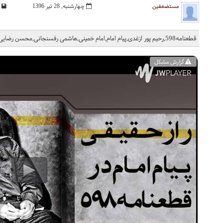
مستضعفین
چهارشنبه, 28 تیر 1396
قطعنامه598,رحیم پور ازغدی,پیام امام,امام خمینی,هاشمی رفسنجانی,محسن رضایی,انقلاب جهانی,قطعنامه
گزارش مشکل