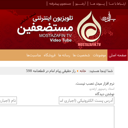
ارتــباط با مـــا
پـــیوند هـــا
آرشــــیو
جستجوی پیشرفته
صفحه اصلی
موضوعات
شخصیت ها
رسانه ها
فروشگاه
مناسبت‌ها
شما اینجا هستید:
خانه
راز حقیقی پیام امام در قطعنامه 598
نرم افزار مبدل نصب نیست.
استاد رحیم‌پور ازغدی
نوشتن دیدگاه