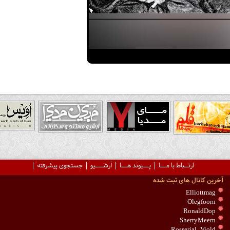
ارتــباط با مـــا
پـــیوند هـــا
آرشــــیو
جستجوی پیشرفته
آخرین کانال های ثبت شده
Elliottmag
Olegfoorn
RonaldDop
SherryMeern
Rosserial_Viold