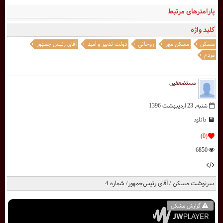
پارامترهای مرتبط
کلید واژه
مسکن
مسکن مهر
روحانی
دولت تدبیر و امید
آقای رئیس جمهور
مردم
مستضعفین
شنبه, 23 ارديبهشت 1396
دانلود
(0)
6850
سرنوشت مسکن / آقای رئیس‌جمهور/ شماره 4
گزارش مشکل