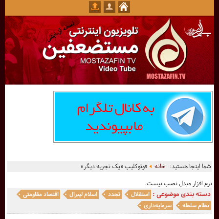
شما اینجا هستید:
خانه
فوتوکلیپ «یک تجربه دیگر»
نرم افزار مبدل نصب نیست.
دسته بندی موضوعی :
استقلال
تجدد
اسلام لیبرال
اقتصاد مقاومتی
نظام سلطه
سرمایه‌داری