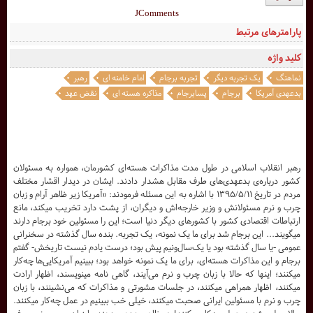
JComments
پارامترهای مرتبط
کلید واژه
نماهنگ
یک تجربه دیگر
تجربه برجام
امام خامنه ای
رهبر
بدعهدی آمریکا
برجام
پسابرجام
مذاکره هسته ای
نقض عهد
رهبر انقلاب اسلامی در طول مدت مذاکرات هسته‌ای کشورمان، همواره به مسئولان
کشور درباره‌ی بدعهدی‌های طرف مقابل هشدار دادند. ایشان در دیدار اقشار مختلف
مردم در تاریخ ۱۳۹۵/۵/۱۱ با اشاره به این مسئله فرمودند: «آمریکا زیر ظاهر آرام و زبان
چرب و نرم مسئولانش و وزیر خارجه‌اش و دیگران، از پشت دارد تخریب میکند، مانع
ارتباطات اقتصادی کشور با کشورهای دیگر دنیا است؛ این را مسئولین خود برجام دارند
میگویند... این برجام شد برای ما یک نمونه، یک تجربه. بنده سال گذشته در سخنرانی
عمومی -یا سال گذشته بود یا یک‌سال‌ونیم پیش بود؛ درست یادم نیست تاریخش- گفتم
برجام و این مذاکرات هسته‌ای، برای ما یک نمونه خواهد بود؛ ببینیم آمریکایی‌ها چه‌کار
میکنند؛ اینها که حالا با زبان چرب و نرم می‌آیند، گاهی نامه مینویسند، اظهار ارادت
میکنند، اظهار همراهی میکنند، در جلسات مشورتی و مذاکرات که می‌نشینند، با زبان
چرب و نرم با مسئولین ایرانی صحبت میکنند، خیلی خب ببینیم در عمل چه‌کار میکنند.