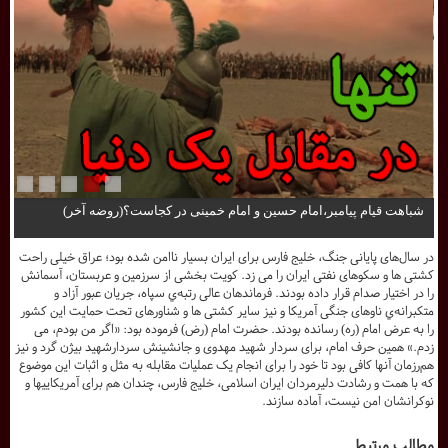
شباهت قیام پیامبر،امام حسین و امام خمینی در کجاست؟(روضه آخر)
در سال‌های پایانی جنگ، خلیج فارس برای ایران بسیار ناامن شده بود؛ عراق خیلی راحت
کشتی ها و سکوهای نفتی ایران را می زد. کویت بخشی از سرزمین و عربستان، آسمانش
را در اختیار صدام قرار داده بودند. فرماندهان عالی رتبه‌ي سپاه، جریان عبور آزاد و
متکبرانه‌ي ناوهای جنگی آمریکا و نیز سایر کشتی ها و شناورهای تحت حمایت این کشور
را به عرض امام (ره) رسانده بودند. حضرت امام (رض) فرموده بود: «اگر من بودم، می
زدم.» همین حرف امام، برای سردار شهید مهدوی و جانشینش سردارشهید بیژن گرد و نیز
هم‌رزمان آنها کافی بود تا خود را برای انجام یک عملیات مقابله به مثل و اثبات این موضوع
که با همت و رشادت دلیرمردان ایران اسلامی، خلیج فارس، چندان هم برای آمریکاییها و
نوکرانشان امن نیست، آماده سازند.
مطالب مرتبط