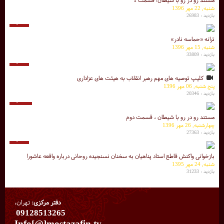
مستند رو در رو با شیطان/ قسمت 1
شنبه, 22 مهر 1396
بازدید : 26983
6 دقیقه
ترانه «حماسه نادر»
شنبه, 15 مهر 1396
بازدید : 33809
3 دقیقه
کلیپ توصیه های مهم رهبر انقلاب به هیئت های عزاداری
پنج شنبه, 06 مهر 1396
بازدید : 20346
56 دقیقه
مستند رو در رو با شیطان ، قسمت دوم
چهارشنبه, 26 مهر 1396
بازدید : 27363
6 دقیقه
بازخوانی واکنش قاطع استاد پناهیان به سخنان نسنجیده روحانی درباره واقعه عاشورا
شنبه, 24 مهر 1395
بازدید : 31233
دفتر مرکزی:
تهران،
09128513265
Info[@]mostazafin.tv