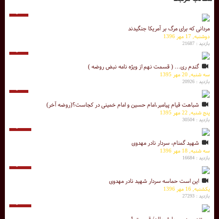
7 دقیقه
مردانی که برای مرگ بر آمریکا جنگیدند
دوشنبه, 17 مهر 1396
بازدید : 21687
6 دقیقه
گندم ری... ( قسمت نهم از ویژه نامه نبض روضه )
سه شنبه, 20 مهر 1395
بازدید : 20926
5 دقیقه
شباهت قیام پیامبر،امام حسین و امام خمینی در کجاست؟(روضه آخر)
پنج شنبه, 22 مهر 1395
بازدید : 30504
34 دقیقه
شهید گمنام، سردار نادر مهدوی
سه شنبه, 18 مهر 1396
بازدید : 16684
34 دقیقه
اين است حماسه سردار شهيد نادر مهدوی
یکشنبه, 16 مهر 1396
بازدید : 27293
63 دقیقه