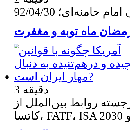
خامنه‌ای؛ 92/04/30
مضان ماه توبه و مغفرت
3 دقیقه
سته روابط بین‌الملل از
ا، FATF، ISA و 2030