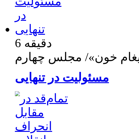
6 دقیقه
یغام خون»/ مجلس چهارم
مسئولیت در تنهایی