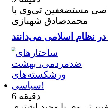
صی مستضعفین تی‌وی با
محمدصادق شهبازی
6 دقیقه
‌ تی‌وی با وحید اشتری