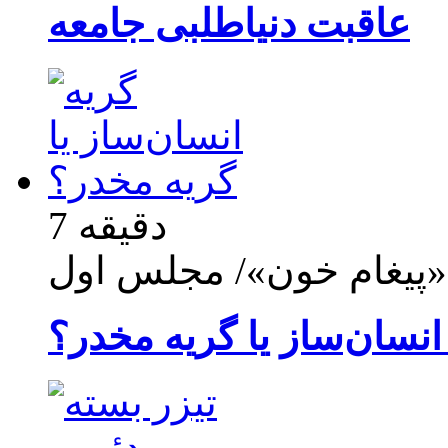
عاقبت دنیاطلبی جامعه
7 دقیقه
«پیغام خون»/ مجلس اول
انسان‌ساز یا گریه مخدر؟