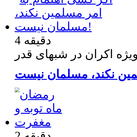
4 دقیقه
یژه اکران در شبهای قدر
2 دقیقه