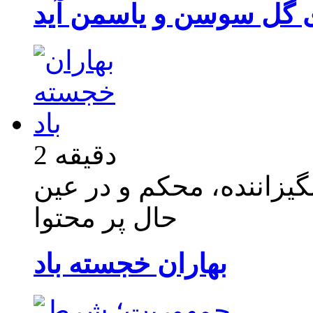
 گل سوسن و یاسمن آید
2 دقیقه
یزاننده، محکم و در عین
حال پر محتوا
بهاران خجسته باد